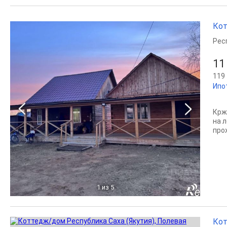
Кот
Рес
11
119 
Ипо
Кржи
на 
прож
1
из 5
Кот