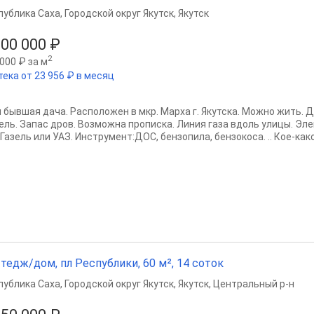
публика Саха
,
Городской округ Якутск
,
Якутск
000 000 ₽
2
000 ₽ за м
тека от 23 956 ₽ в месяц
 бывшая дача. Расположен в мкр. Марха г. Якутска. Можно жить. 
ель. Запас дров. Возможна прописка. Линия газа вдоль улицы. Эл
Газель или УАЗ. Инструмент:ДОС, бензопила, бензокоса. .. Кое-какой
тедж/дом, пл Республики, 60 м², 14 соток
публика Саха
,
Городской округ Якутск
,
Якутск
,
Центральный р-н