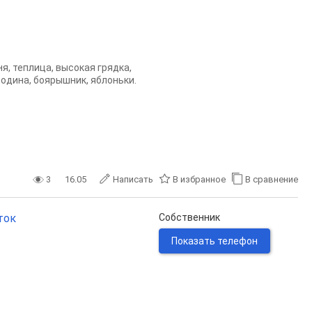
я, теплица, высокая грядка,
одина, боярышник, яблоньки.
3
16.05
Написать
В избранное
В сравнение
ток
Собственник
Показать телефон