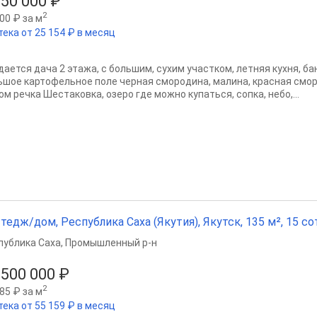
250 000 ₽
2
00 ₽ за м
тека от 25 154 ₽ в месяц
ается дача 2 этажа, с большим, сухим участком, летняя кухня, бан
ьшое картофельное поле черная смородина, малина, красная смор
м речка Шестаковка, озеро где можно купаться, сопка, небо,...
тедж/дом, Республика Саха (Якутия), Якутск, 135 м², 15 со
публика Саха
,
Промышленный р-н
 500 000 ₽
2
85 ₽ за м
тека от 55 159 ₽ в месяц