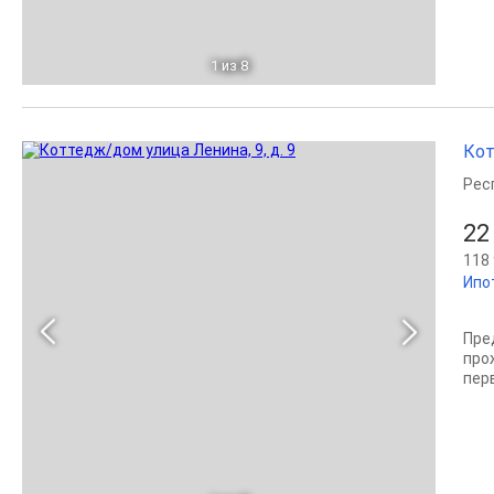
1
из 8
Кот
Рес
22
118 
Ипо
Пре
про
пер