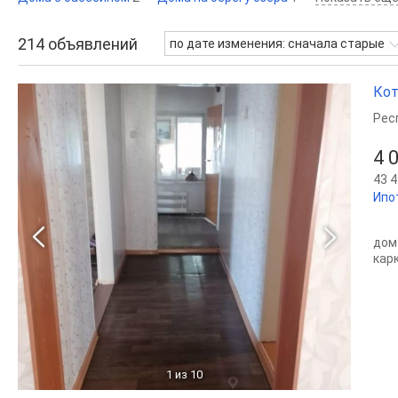
214
объявлений
по дате изменения: сначала старые
Кот
Рес
4 
43 4
Ипо
дом
кар
1
из 10