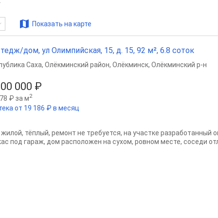
Показать на карте
тедж/дом, ул Олимпийская, 15, д. 15, 92 м², 6.8 соток
публика Саха
,
Олёкминский район
,
Олёкминск
,
Олёкминский р-н
000 000 ₽
2
78 ₽ за м
тека от 19 186 ₽ в месяц
 жилой, тёплый, ремонт не требуется, на участке разработанный 
кас под гараж, дом расположен на сухом, ровном месте, соседи о