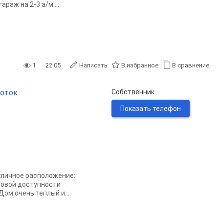
раж на 2-3 а/м....
1
22.05
Написать
В избранное
В сравнение
соток
Собственник
Показать телефон
тличное расположение:
говой доступности
ом очень теплый и...