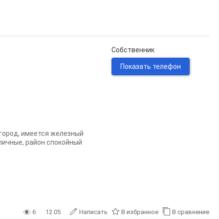
Собственник
Показать телефон
огород, имеется железный
тличные, район спокойный
6
12.05
Написать
В избранное
В сравнение