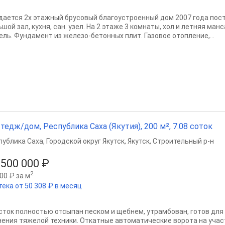
дается 2х этажный брусовый благоустроенный дом 2007 года пост
шой зал, кухня, сан. узел. На 2 этаже 3 комнаты, хол и летняя ман
ель. Фундамент из железо-бетонных плит. Газовое отопление,...
тедж/дом, Республика Саха (Якутия), 200 м², 7.08 соток
публика Саха
,
Городской округ Якутск
,
Якутск
,
Строительный р-н
 500 000 ₽
2
00 ₽ за м
тека от 50 308 ₽ в месяц
сток полностью отсыпан песком и щебнем, утрамбован, готов для 
нения тяжелой техники. Откатные автоматические ворота на участ