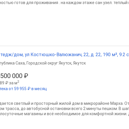
остью готов для проживания . на каждом этаже сан узел. теплый га
тедж/дом, ул Костюшко-Валюжанич, 22, д. 22, 190 м², 9.2 
публика Саха
,
Городской округ Якутск
,
Якутск
 500 000 ₽
2
89 ₽ за м
тека от 59 955 ₽ в месяц
дается светлый и просторный жилой дом в микрорайоне Марха. О
ом трасса, до автобусной остановки всего 2 минуты пешком. В ша
глосуточные магазины и всё необходимое для комфортной жизни. Д