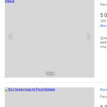
Рес
5 
250 
Ипо
Дом
меб
под 
1
из 6
Кот
Рес