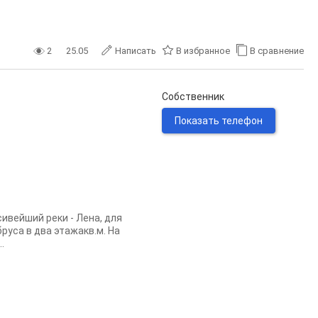
2
25.05
Написать
В избранное
В сравнение
Собственник
Показать телефон
сивейший реки - Лена, для
руса в два этажакв.м. На
.