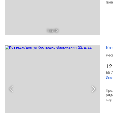
полн
1
из 10
Кот
Рес
12
65 7
Ипо
Про
ряд
кру