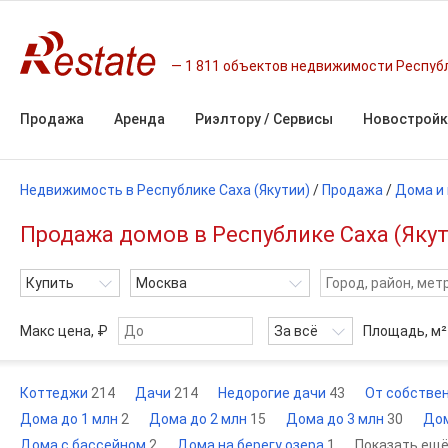
1 811 объектов недвижимости Респуб
Продажа
Аренда
Риэлтору / Сервисы
Новостройк
Недвижимость в Республике Саха (Якутии)
/
Продажа
/
Дома и
Продажа домов в Республике Саха (Яку
Купить
Москва
Макс цена, ₽
За всё
Площадь,
м²
Коттеджи
214
Дачи
214
Недорогие дачи
43
От собстве
Дома до 1 млн
2
Дома до 2 млн
15
Дома до 3 млн
30
Дом
Дома с бассейном
2
Дома на берегу озера
1
Показать ещ