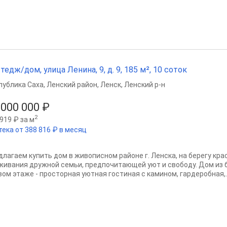
тедж/дом, улица Ленина, 9, д. 9, 185 м², 10 соток
публика Саха
,
Ленский район
,
Ленск
,
Ленский р-н
 000 000 ₽
2
919 ₽ за м
тека от 388 816 ₽ в месяц
длагаем купить дом в живописном районе г. Ленска, на берегу кра
живания дружной семьи, предпочитающей уют и свободу. Дом из б
вом этаже - просторная уютная гостиная с камином, гардеробная,..