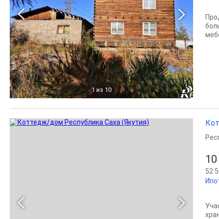
Про
боль
меб
1
из 10
Кот
Рес
10
52 5
Ипо
Уча
хра