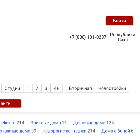
Войти
Республика
+7 (800) 101-0237
Саха
Студии
1
2
3
4+
Вторичная
Новостройки
Найти
click.ru
214
Элитные дома
11
Дешевые дома
124
этажные дома
39
Недорогие коттеджи
214
Дома с баней
6