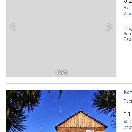
5 
87 5
Ипо
Прод
бол
Рядо
1
из 4
Кот
Рес
11
85 1
Ипо