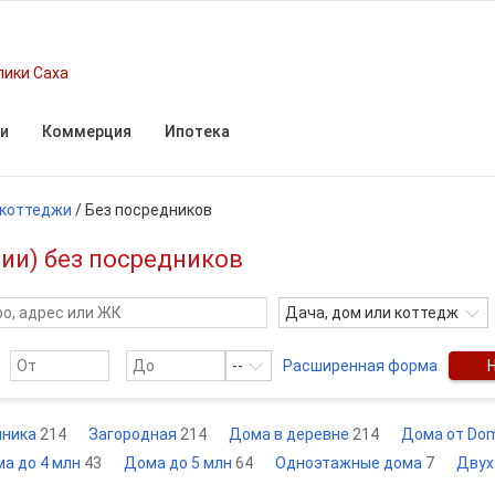
лики Саха
и
Коммерция
Ипотека
 коттеджи
/
Без посредников
тии) без посредников
Дача, дом или коттедж
--
Расширенная форма
нника
214
Загородная
214
Дома в деревне
214
Дома от Dom
а до 4 млн
43
Дома до 5 млн
64
Одноэтажные дома
7
Двух
ё