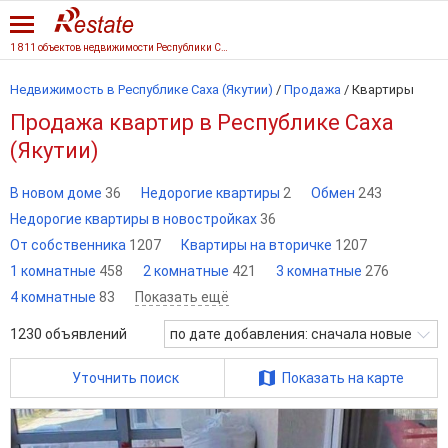
1 811 объектов недвижимости Республики Саха
Недвижимость в Республике Саха (Якутии)
/
Продажа
/
Квартиры
Продажа квартир в Республике Саха
(Якутии)
В новом доме
36
Недорогие квартиры
2
Обмен
243
Недорогие квартиры в новостройках
36
От собственника
1207
Квартиры на вторичке
1207
1 комнатные
458
2 комнатные
421
3 комнатные
276
4 комнатные
83
Показать ещё
1230
объявлений
по дате добавления: сначала новые
Уточнить поиск
Показать на карте