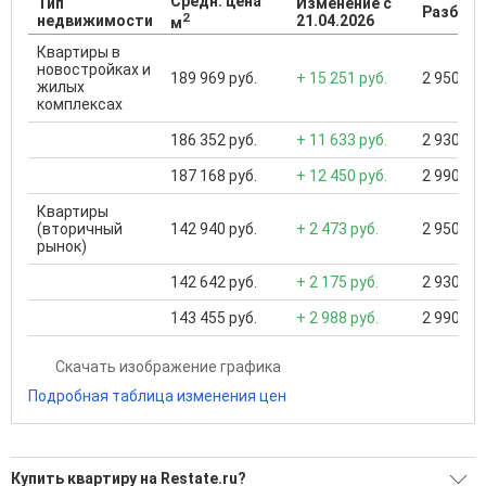
Средн. цена
Тип
Изменение с
Разброс
2
недвижимости
21.04.2026
м
Квартиры в
новостройках и
189 969 руб.
+ 15 251 руб.
2 950 000
жилых
комплексах
186 352 руб.
+ 11 633 руб.
2 930 000
187 168 руб.
+ 12 450 руб.
2 990 000
Квартиры
(вторичный
142 940 руб.
+ 2 473 руб.
2 950 000
рынок)
142 642 руб.
+ 2 175 руб.
2 930 000
143 455 руб.
+ 2 988 руб.
2 990 000
Скачать изображение графика
Подробная таблица изменения цен
Купить квартиру на Restate.ru?