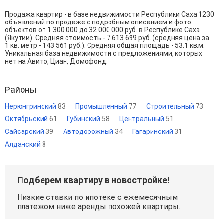
Продажа квартир - в базе недвижимости Республики Саха 1230
объявлений по продаже с подробным описанием и фото
объектов от
1 300 000
до
32 000 000
руб. в Республике Саха
(Якутии). Средняя стоимость - 7 613 699 руб. (средняя цена за
1 кв. метр - 143 561 руб.). Средняя общая площадь - 53.1 кв.м.
Уникальная база недвижимости с предложениями, которых
нет на Авито, Циан, Домофонд.
Районы
Нерюнгринский
83
Промышленный
77
Строительный
73
Октябрьский
61
Губинский
58
Центральный
51
Сайсарский
39
Автодорожный
34
Гагаринский
31
Алданский
8
Подберем квартиру в новостройке!
Низкие ставки по ипотеке с ежемесячным
платежом ниже аренды похожей квартиры.