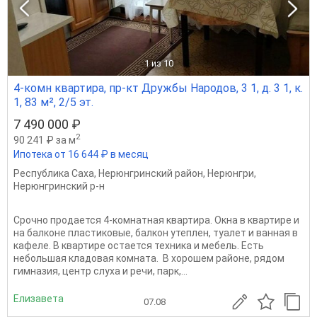
1
из 10
4-комн квартира, пр-кт Дружбы Народов, 3 1, д. 3 1, к.
1, 83 м², 2/5 эт.
7 490 000 ₽
2
90 241 ₽ за м
Ипотека от 16 644 ₽ в месяц
Республика Саха
,
Нерюнгринский район
,
Нерюнгри
,
Нерюнгринский р-н
Срочно продается 4-комнатная квартира. Окна в квартире и
на балконе пластиковые, балкон утеплен, туалет и ванная в
кафеле. В квартире остается техника и мебель. Есть
небольшая кладовая комната. В хорошем районе, рядом
гимназия, центр слуха и речи, парк,...
Елизавета
07.08