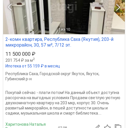
1
из 10
2-комн квартира, Республика Саха (Якутия), 203-й
микрорайон, 30, 57 м², 7/12 эт.
11 500 000 ₽
2
201 754 ₽ за м
Ипотека от 55 159 ₽ в месяц
Республика Саха
,
Городской округ Якутск
,
Якутск
,
Губинский р-н
Покупай сейчас - плати потом! На данный объект доступна
рассрочка на выгодных условиях Продаем светлую уютную
двухкомнатную квартиру на 203 мкр, корпус 30. Очень
развитый микрорайон, в пешей доступности школы и
садики, музыкальная школа и смарт библиотека....
Харитонова Наталья
07.08