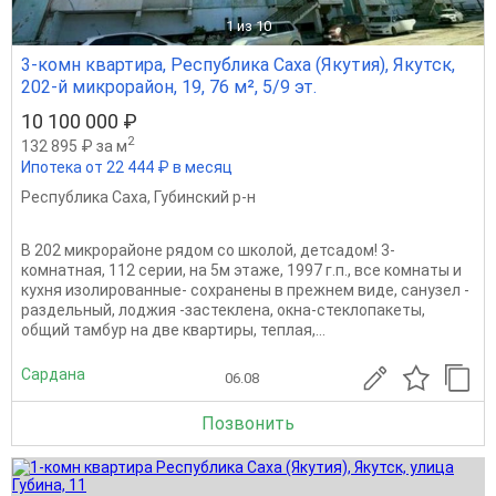
1
из 10
3-комн квартира, Республика Саха (Якутия), Якутск,
202-й микрорайон, 19, 76 м², 5/9 эт.
10 100 000 ₽
2
132 895 ₽ за м
Ипотека от 22 444 ₽ в месяц
Республика Саха
,
Губинский р-н
В 202 микрорайоне рядом со школой, детсадом! 3-
комнатная, 112 серии, на 5м этаже, 1997 г.п., все комнаты и
кухня изолированные- сохранены в прежнем виде, санузел -
раздельный, лоджия -застеклена, окна-стеклопакеты,
общий тамбур на две квартиры, теплая,...
Сардана
06.08
Позвонить