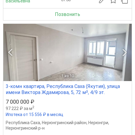
Васильевна
Позвонить
1
из 10
3-комн квартира, Республика Саха (Якутия), улица
имени Виктора Ждамирова, 5, 72 м², 4/9 эт.
7 000 000 ₽
2
97 222 ₽ за м
Ипотека от 15 556 ₽ в месяц
Республика Саха
,
Нерюнгринский район
,
Нерюнгри
,
Нерюнгринский р-н