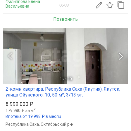
Филиппова Елена
06.08
Васильевна
Позвонить
1
из 10
2-комн квартира, Республика Саха (Якутия), Якутск,
улица Ойунского, 10, 50 м², 3/13 эт.
8 999 000 ₽
2
179 980 ₽ за м
Ипотека от 19 998 ₽ в месяц
Республика Саха
,
Октябрьский р-н