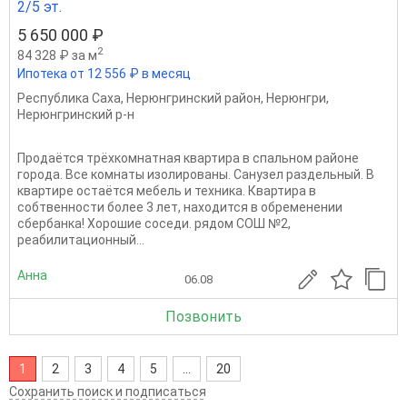
2/5 эт.
5 650 000 ₽
2
84 328 ₽ за м
Ипотека от 12 556 ₽ в месяц
Республика Саха
,
Нерюнгринский район
,
Нерюнгри
,
Нерюнгринский р-н
Продаётся трёхкомнатная квартира в спальном районе
города. Все комнаты изолированы. Санузел раздельный. В
квартире остаётся мебель и техника. Квартира в
собтвенности более 3 лет, находится в обременении
сбербанка! Хорошие соседи. рядом СОШ №2,
реабилитационный...
Анна
06.08
Позвонить
1
2
3
4
5
...
20
Сохранить поиск и подписаться