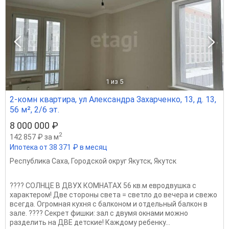
1
из 5
2-комн квартира, ул Александра Захарченко, 13, д. 13,
56 м², 2/6 эт.
8 000 000 ₽
2
142 857 ₽ за м
Ипотека от 38 371 ₽ в месяц
Республика Саха
,
Городской округ Якутск
,
Якутск
???? СОЛНЦЕ В ДВУХ КОМНАТАХ 56 кв.м евродвушка с
характером! Две стороны света = светло до вечера и свежо
всегда. Огромная кухня с балконом и отдельный балкон в
зале. ???? Секрет фишки: зал с двумя окнами можно
разделить на ДВЕ детские! Каждому ребенку...