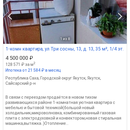
1
из 8
1-комн квартира, ул Три сосны, 13, д. 13, 35 м², 1/4 эт.
4 500 000 ₽
2
128 571 ₽ за м
Ипотека от 21 584 ₽ в месяц
Республика Саха
,
Городской округ Якутск
,
Якутск
,
Сайсарский р-н
В связи с переездом продаётся в новом тихом
развивающихся районе 1-комнатная уютная квартира с
мебелью и бытовой техникой(большой новый
холодильник,микроволновка, комбинированный газовая
плита с электродуховкой и конвектором,новая стиральная
машинка,вытяжка..)Отопление...