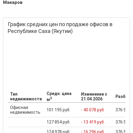
Макаров
График средних цен по продаже офисов в
Республике Саха (Якутии)
Средн. цена
Тип
Изменение с
Разброс
2
недвижимости
21.04.2026
м
Офисная
101 195 руб.
- 40 078 руб.
376 536 .
недвижимость
127 854 руб.
- 13 419 руб.
376 536 .
124 978 руб.
- 16 296 руб.
376 536 .